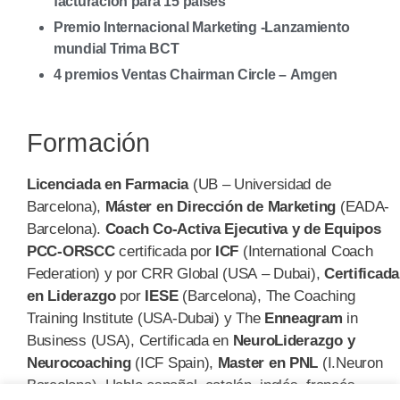
facturación
para 15 países
Premio Internacional Marketing -Lanzamiento
mundial Trima BCT
4 premios Ventas Chairman Circle – Amgen
Formación
Licenciada en Farmacia
(UB – Universidad de
Barcelona),
Máster en Dirección de Marketing
(EADA-
Barcelona).
Coach Co-Activa Ejecutiva y de Equipos
PCC-ORSCC
certificada por
ICF
(International Coach
Federation) y por CRR Global (USA – Dubai),
Certificada
en Liderazgo
por
IESE
(Barcelona), The Coaching
Training Institute (USA-Dubai) y The
Enneagram
in
Business (USA), Certificada en
NeuroLiderazgo y
Neurocoaching
(ICF Spain),
Master en PNL
(I.Neuron
Barcelona). Hablo español, catalán, inglés, francés.